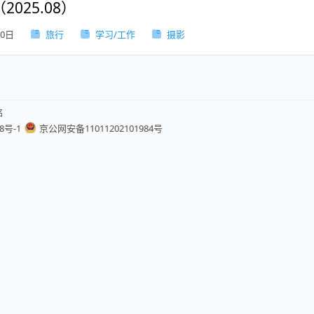
025.08）
30日
旅行
学习/工作
摄影
铭
8号-1
京公网安备11011202101984号