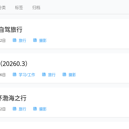
分类
标签
归档
午自驾旅行
22日
旅行
摄影
0260.3）
16日
学习/工作
旅行
摄影
0 环渤海之行
12日
旅行
摄影